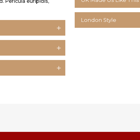
UK Made Us Like This
d. Pericula euripidis,
London Style