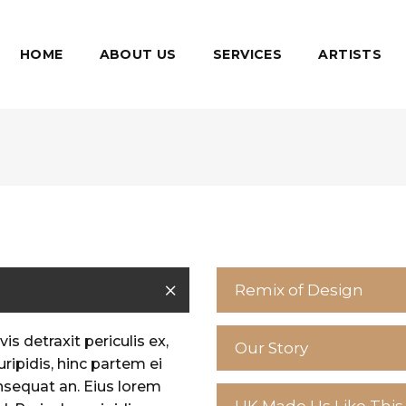
HOME
ABOUT US
SERVICES
ARTISTS
Remix of Design
s detraxit periculis ex,
Our Story
uripidis, hinc partem ei
consequat an. Eius lorem