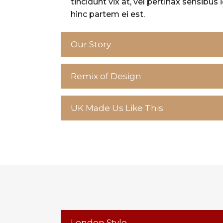
tincidunt vix at, vel pertinax sensibus i
hinc partem ei est.
Our Story
Remix of Design
UK Made Us Like This
London Style