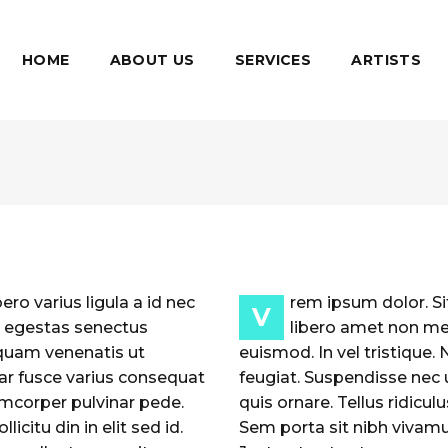
HOME
ABOUT US
SERVICES
ARTISTS
ro varius ligula a id nec
rem ipsum dolor. Sit
V
s egestas senectus
libero amet non met
liquam venenatis ut
euismod. In vel tristique. 
nar fusce varius consequat
feugiat. Suspendisse nec u
lamcorper pulvinar pede.
quis ornare. Tellus ridicu
icitu din in elit sed id.
Sem porta sit nibh vivamus 