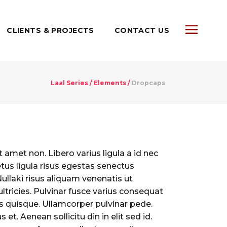
CLIENTS & PROJECTS
CONTACT US
Laal Series
/
Elements
/
Dropcaps
 amet non. Libero varius ligula a id nec
us ligula risus egestas senectus
Nullaki risus aliquam venenatis ut
ltricies. Pulvinar fusce varius consequat
lus quisque. Ullamcorper pulvinar pede.
et. Aenean sollicitu din in elit sed id.