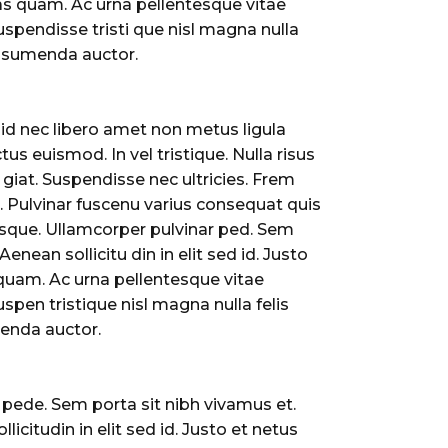
as quam. Ac urna pellentesque vitae
uspendisse tristi que nisl magna nulla
 assumenda auctor.
a id nec libero amet non metus ligula
us euismod. In vel tristique. Nulla risus
 giat. Suspendisse nec ultricies. Frem
. Pulvinar fuscenu varius consequat quis
uisque. Ullamcorper pulvinar ped. Sem
Aenean sollicitu din in elit sed id. Justo
quam. Ac urna pellentesque vitae
spen tristique nisl magna nulla felis
menda auctor.
 pede. Sem porta sit nibh vivamus et.
licitudin in elit sed id. Justo et netus