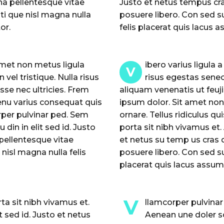
na pellentesque vitae
Justo et netus tempus cr
ti que nisl magna nulla
posuere libero. Con sed s
or.
felis placerat quis lacus
 amet non metus ligula
ibero varius ligula 
V
vel tristique. Nulla risus
risus egestas senect
sse nec ultricies. Frem
aliquam venenatis ut feuji
cenu varius consequat quis
ipsum dolor. Sit amet non
orper pulvinar ped. Sem
ornare. Tellus ridiculus q
 din in elit sed id. Justo
porta sit nibh vivamus et. 
pellentesque vitae
et netus su temp us cras 
nisl magna nulla felis
posuere libero. Con sed su
placerat quis lacus assu
V
ta sit nibh vivamus et.
llamcorper pulvinar
t sed id. Justo et netus
Aenean une doler sol