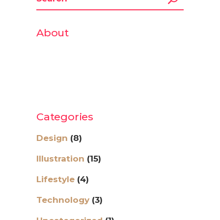
About
Lorem ipsum dolor sit amet,
consectetur adipiscing elit. Duis ut
ligula leo. Aliquam suscipit sed purus
consectetur adipiscing elit.
Categories
Design
(8)
Illustration
(15)
Lifestyle
(4)
Technology
(3)