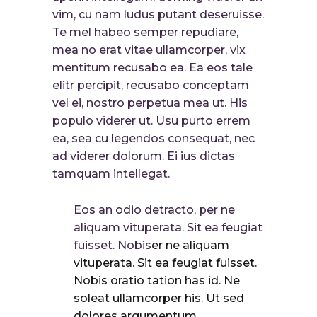
vim, cu nam ludus putant deseruisse.
Te mel habeo semper repudiare,
mea no erat vitae ullamcorper, vix
mentitum recusabo ea. Ea eos tale
elitr percipit, recusabo conceptam
vel ei, nostro perpetua mea ut. His
populo viderer ut. Usu purto errem
ea, sea cu legendos consequat, nec
ad viderer dolorum. Ei ius dictas
tamquam intellegat.
Eos an odio detracto, per ne
aliquam vituperata. Sit ea feugiat
fuisset. Nobis
er ne aliquam
vituperata. Sit ea feugiat fuisset.
Nobis oratio tation has id. Ne
soleat ullamcorper his. Ut sed
dolores argumentum