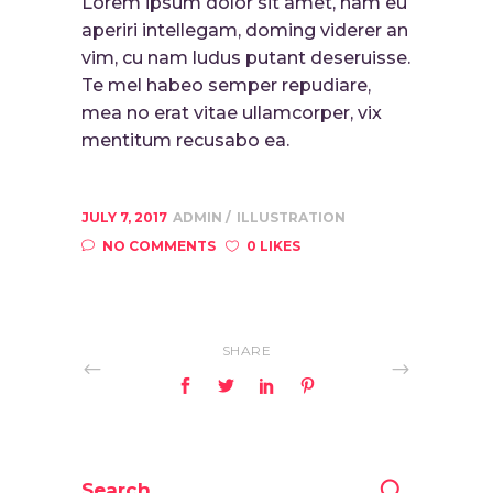
Lorem ipsum dolor sit amet, nam eu
aperiri intellegam, doming viderer an
vim, cu nam ludus putant deseruisse.
Te mel habeo semper repudiare,
mea no erat vitae ullamcorper, vix
mentitum recusabo ea.
JULY 7, 2017
ADMIN
ILLUSTRATION
NO COMMENTS
0 LIKES
SHARE