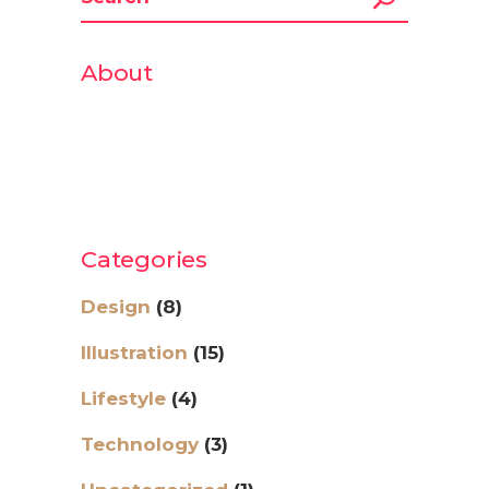
About
Lorem ipsum dolor sit amet,
consectetur adipiscing elit. Duis ut
ligula leo. Aliquam suscipit sed purus
consectetur adipiscing elit.
Categories
Design
(8)
Illustration
(15)
Lifestyle
(4)
Technology
(3)