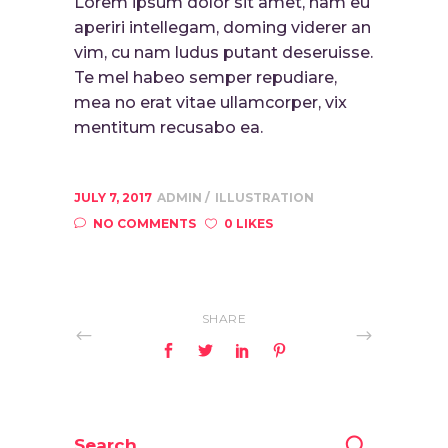
Lorem ipsum dolor sit amet, nam eu
aperiri intellegam, doming viderer an
vim, cu nam ludus putant deseruisse.
Te mel habeo semper repudiare,
mea no erat vitae ullamcorper, vix
mentitum recusabo ea.
JULY 7, 2017
ADMIN
ILLUSTRATION
NO COMMENTS
0 LIKES
SHARE