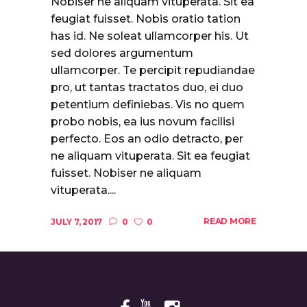
Nobiser ne aliquam vituperata. Sit ea
feugiat fuisset. Nobis oratio tation
has id. Ne soleat ullamcorper his. Ut
sed dolores argumentum
ullamcorper. Te percipit repudiandae
pro, ut tantas tractatos duo, ei duo
petentium definiebas. Vis no quem
probo nobis, ea ius novum facilisi
perfecto. Eos an odio detracto, per
ne aliquam vituperata. Sit ea feugiat
fuisset. Nobiser ne aliquam
vituperata....
READ MORE
JULY 7, 2017
0
0