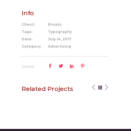
Info
Client:
Envato
Tags:
Typography
Date:
July 14, 2017
Category:
Advertising
SHARE
Related Projects
Your Vision