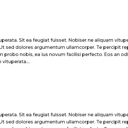
perata. Sit ea feugiat fuisset. Nobiser ne aliquam vituper
. Ut sed dolores argumentum ullamcorper. Te percipit re
 probo nobis, ea ius novum facilisi perfecto. Eos an odi
vituperata....
perata. Sit ea feugiat fuisset. Nobiser ne aliquam vituper
. Ut sed dolores argumentum ullamcorper. Te percipit re