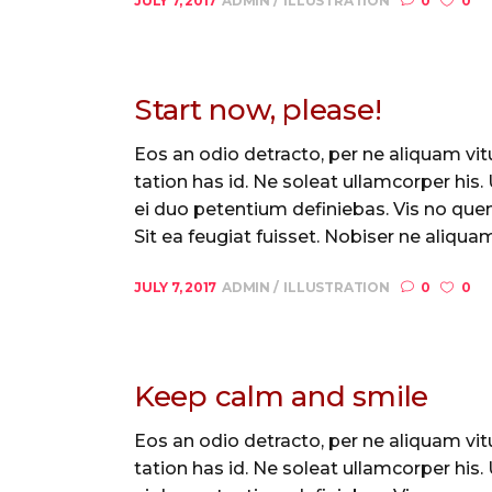
JULY 7, 2017
ADMIN
ILLUSTRATION
0
0
Start now, please!
Eos an odio detracto, per ne aliquam vitu
tation has id. Ne soleat ullamcorper his
ei duo petentium definiebas. Vis no quem
Sit ea feugiat fuisset. Nobiser ne aliquam 
JULY 7, 2017
ADMIN
ILLUSTRATION
0
0
Keep calm and smile
Eos an odio detracto, per ne aliquam vitu
tation has id. Ne soleat ullamcorper his