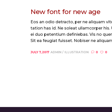
New font for new age
Eos an odio detracto, per ne aliquam vitu
tation has id. Ne soleat ullamcorper his
ei duo petentium definiebas. Vis no quem
Sit ea feugiat fuisset. Nobiser ne aliquam 
JULY 7, 2017
ADMIN
ILLUSTRATION
0
0