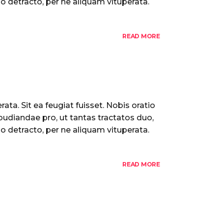
o detracto, per ne aliquam vituperata.
READ MORE
ata. Sit ea feugiat fuisset. Nobis oratio
pudiandae pro, ut tantas tractatos duo,
o detracto, per ne aliquam vituperata.
READ MORE