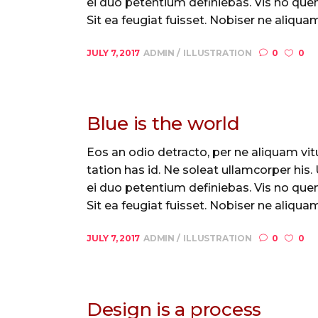
ei duo petentium definiebas. Vis no quem
Sit ea feugiat fuisset. Nobiser ne aliquam 
JULY 7, 2017
ADMIN
ILLUSTRATION
0
0
Blue is the world
Eos an odio detracto, per ne aliquam vitu
tation has id. Ne soleat ullamcorper his
ei duo petentium definiebas. Vis no quem
Sit ea feugiat fuisset. Nobiser ne aliquam 
JULY 7, 2017
ADMIN
ILLUSTRATION
0
0
Design is a process