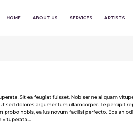
HOME
ABOUT US
SERVICES
ARTISTS
perata. Sit ea feugiat fuisset. Nobiser ne aliquam vituper
. Ut sed dolores argumentum ullamcorper. Te percipit re
 probo nobis, ea ius novum facilisi perfecto. Eos an odi
vituperata....