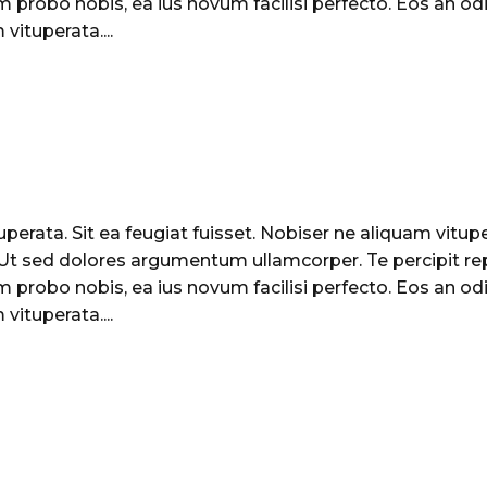
 probo nobis, ea ius novum facilisi perfecto. Eos an odi
vituperata....
perata. Sit ea feugiat fuisset. Nobiser ne aliquam vituper
. Ut sed dolores argumentum ullamcorper. Te percipit re
 probo nobis, ea ius novum facilisi perfecto. Eos an odi
vituperata....