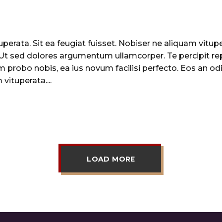
perata. Sit ea feugiat fuisset. Nobiser ne aliquam vituper
. Ut sed dolores argumentum ullamcorper. Te percipit re
 probo nobis, ea ius novum facilisi perfecto. Eos an odi
vituperata....
LOAD MORE