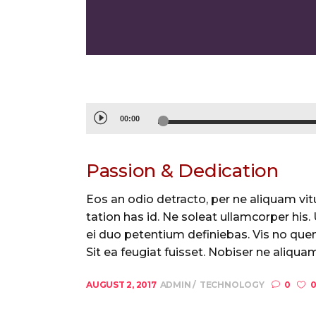
Audio
00:00
Player
Passion & Dedication
Eos an odio detracto, per ne aliquam vitu
tation has id. Ne soleat ullamcorper his
ei duo petentium definiebas. Vis no quem
Sit ea feugiat fuisset. Nobiser ne aliquam 
AUGUST 2, 2017
ADMIN
TECHNOLOGY
0