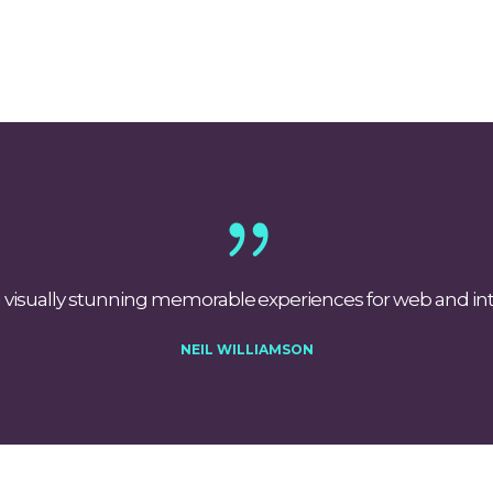
g visually stunning memorable experiences for web and int
NEIL WILLIAMSON