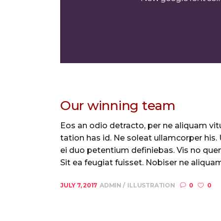
Our winning team
Eos an odio detracto, per ne aliquam vitu
tation has id. Ne soleat ullamcorper his
ei duo petentium definiebas. Vis no quem
Sit ea feugiat fuisset. Nobiser ne aliquam 
JULY 7, 2017
ADMIN
ILLUSTRATION
0
0