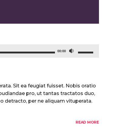
Use
00:00
Up/Down
Arrow
keys
to
ata. Sit ea feugiat fuisset. Nobis oratio
increase
pudiandae pro, ut tantas tractatos duo,
or
o detracto, per ne aliquam vituperata.
decrease
volume.
READ MORE