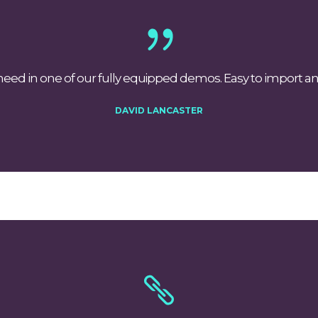
 need in one of our fully equipped demos. Easy to import a
DAVID LANCASTER