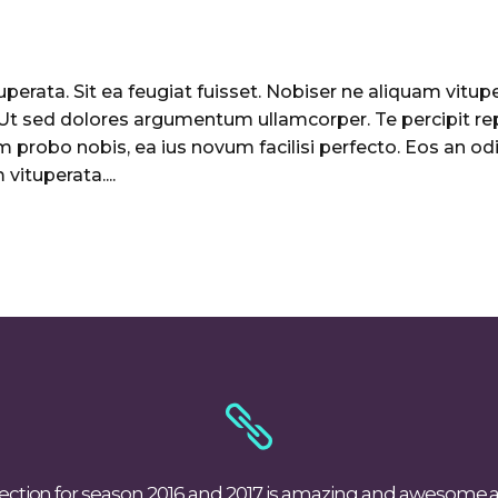
perata. Sit ea feugiat fuisset. Nobiser ne aliquam vituper
. Ut sed dolores argumentum ullamcorper. Te percipit re
 probo nobis, ea ius novum facilisi perfecto. Eos an odi
vituperata....
ction for season 2016 and 2017 is amazing and awesome at 