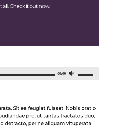
all. Check it out now.
Use
00:00
Up/Down
Arrow
keys
to
ata. Sit ea feugiat fuisset. Nobis oratio
increase
pudiandae pro, ut tantas tractatos duo,
or
o detracto, per ne aliquam vituperata.
decrease
volume.