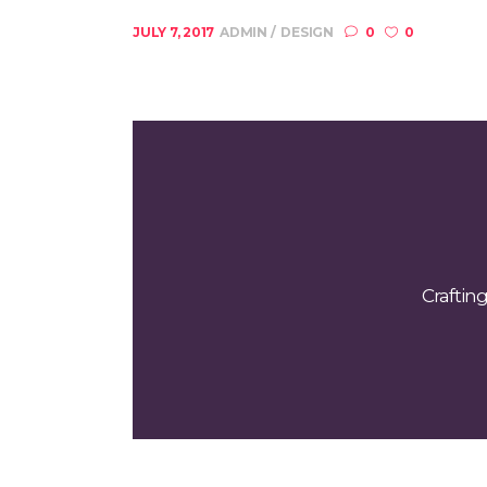
JULY 7, 2017
ADMIN
DESIGN
0
0
Craftin