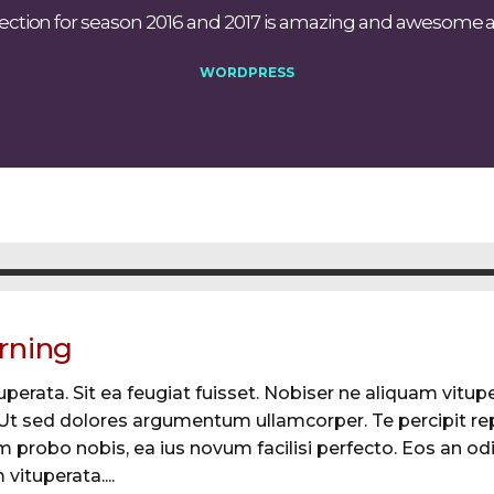
ction for season 2016 and 2017 is amazing and awesome at 
WORDPRESS
arning
perata. Sit ea feugiat fuisset. Nobiser ne aliquam vituper
. Ut sed dolores argumentum ullamcorper. Te percipit re
 probo nobis, ea ius novum facilisi perfecto. Eos an odi
vituperata....