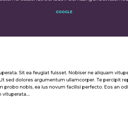
GOOGLE
perata. Sit ea feugiat fuisset. Nobiser ne aliquam vituper
. Ut sed dolores argumentum ullamcorper. Te percipit re
 probo nobis, ea ius novum facilisi perfecto. Eos an odi
vituperata....