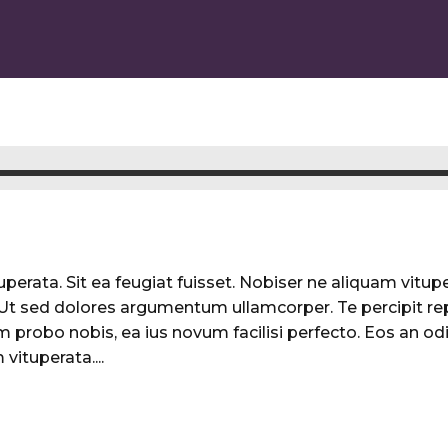
perata. Sit ea feugiat fuisset. Nobiser ne aliquam vituper
. Ut sed dolores argumentum ullamcorper. Te percipit re
 probo nobis, ea ius novum facilisi perfecto. Eos an odi
vituperata....
0