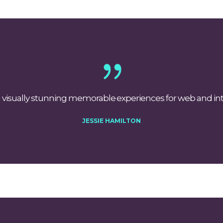
g visually stunning memorable experiences for web and int
JESSIE HAMILTON