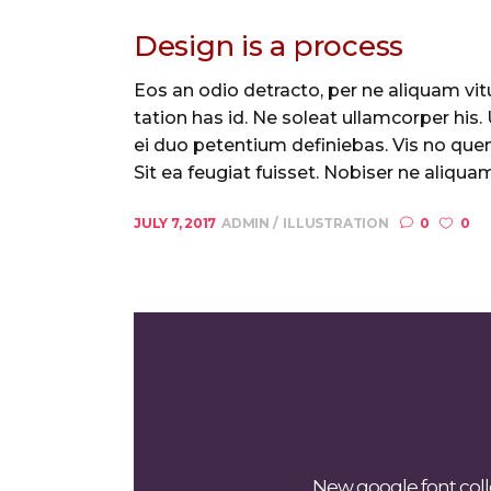
Design is a process
Eos an odio detracto, per ne aliquam vitu
tation has id. Ne soleat ullamcorper his
ei duo petentium definiebas. Vis no quem
Sit ea feugiat fuisset. Nobiser ne aliquam 
JULY 7, 2017
ADMIN
ILLUSTRATION
0
0
New google font colle