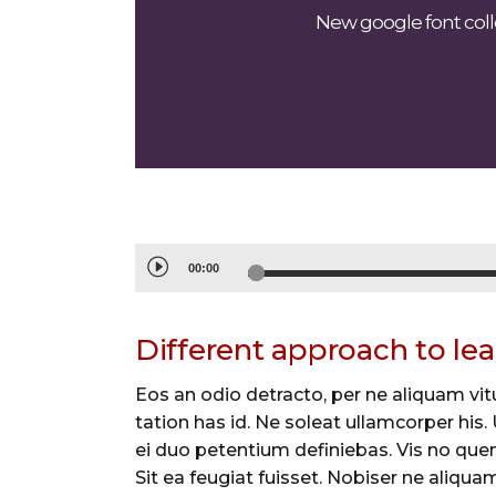
New google font colle
Audio
00:00
Player
Different approach to le
Eos an odio detracto, per ne aliquam vitu
tation has id. Ne soleat ullamcorper his
ei duo petentium definiebas. Vis no quem
Sit ea feugiat fuisset. Nobiser ne aliquam 