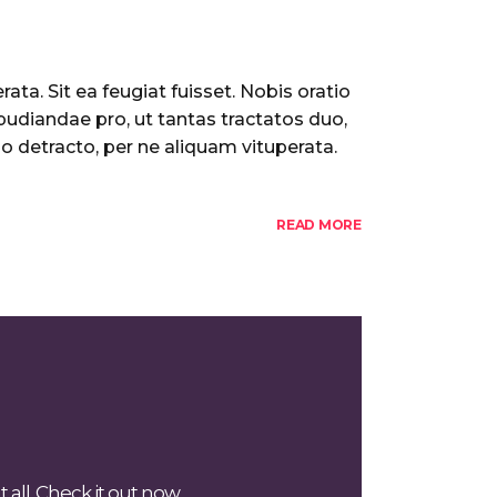
ata. Sit ea feugiat fuisset. Nobis oratio
pudiandae pro, ut tantas tractatos duo,
o detracto, per ne aliquam vituperata.
READ MORE
all. Check it out now.