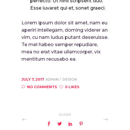
perfecto. Ut nihil scripserit duo.
Esse iuvaret qui et, sonet graeci.
Lorem ipsum dolor sit amet, nam eu
aperiri intellegam, doming viderer an
vim, cu nam ludus putant deseruisse.
Te mel habeo semper repudiare,
mea no erat vitae ullamcorper, vix
mentitum recusabo ea.
JULY 7, 2017
ADMIN
DESIGN
NO COMMENTS
0 LIKES
SHARE