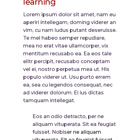
learning
Lorem ipsum dolor sit amet, nam eu
aperiri intellegam, doming viderer an
vim, cu nam ludus putant deseruisse.
Te mel habeo semper repudiare,
mea no erat vitae ullamcorper, vix
mentitum recusabo ea. Ea eos tale
elitr percipit, recusabo conceptam
vel ei, nostro perpetua mea ut. His
populo viderer ut. Usu purto errem
ea, sea cu legendos consequat, nec
ad viderer dolorum. Ei ius dictas
tamquam intellegat.
Eos an odio detracto, per ne
aliquam vituperata. Sit ea feugiat
fuisset. Nobis
er ne aliquam
vituperata. Sit ea feugiat fuisset.