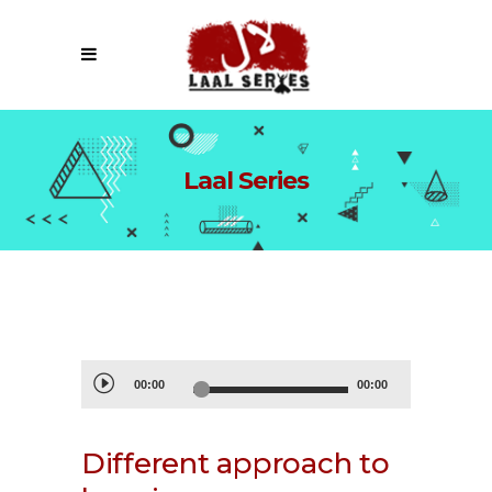
Laal Series
Audio
00:00
00:00
Player
Different approach to