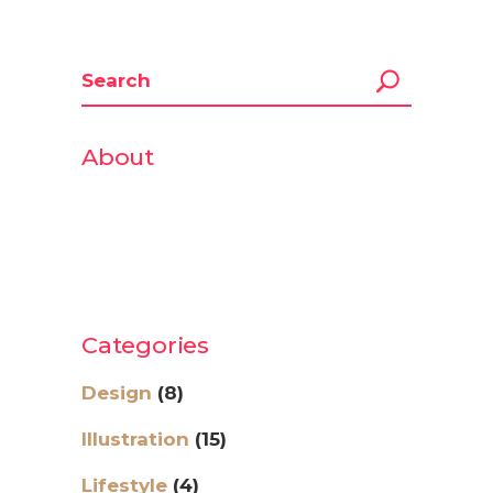
About
Lorem ipsum dolor sit amet,
consectetur adipiscing elit. Duis ut
ligula leo. Aliquam suscipit sed purus
consectetur adipiscing elit.
Categories
Design
(8)
Illustration
(15)
Lifestyle
(4)