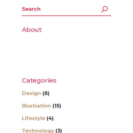
About
Lorem ipsum dolor sit amet,
consectetur adipiscing elit. Duis ut
ligula leo. Aliquam suscipit sed purus
consectetur adipiscing elit.
Categories
Design
(8)
Illustration
(15)
Lifestyle
(4)
Technology
(3)