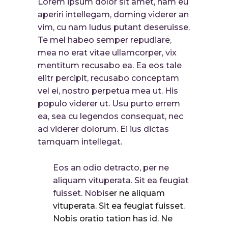
Lorem ipsum dolor sit amet, nam eu
aperiri intellegam, doming viderer an
vim, cu nam ludus putant deseruisse.
Te mel habeo semper repudiare,
mea no erat vitae ullamcorper, vix
mentitum recusabo ea. Ea eos tale
elitr percipit, recusabo conceptam
vel ei, nostro perpetua mea ut. His
populo viderer ut. Usu purto errem
ea, sea cu legendos consequat, nec
ad viderer dolorum. Ei ius dictas
tamquam intellegat.
Eos an odio detracto, per ne
aliquam vituperata. Sit ea feugiat
fuisset. Nobis
er ne aliquam
vituperata. Sit ea feugiat fuisset.
Nobis oratio tation has id. Ne